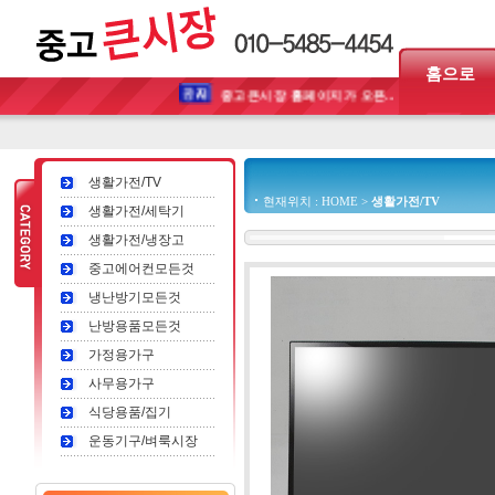
홈으로
중고큰시장 홈페이지가 오픈...
생활가전/TV
현재위치 : HOME >
생활가전/TV
생활가전/세탁기
생활가전/냉장고
중고에어컨모든것
냉난방기모든것
난방용품모든것
가정용가구
사무용가구
식당용품/집기
운동기구/벼룩시장