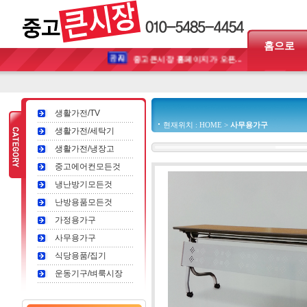
홈으로
중고큰시장 홈페이지가 오픈...
생활가전/TV
현재위치 : HOME >
사무용가구
생활가전/세탁기
생활가전/냉장고
중고에어컨모든것
냉난방기모든것
난방용품모든것
가정용가구
사무용가구
식당용품/집기
운동기구/벼룩시장