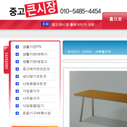
홈으로
중고큰시장 홈페이지가 오픈...
생활가전/TV
현재위치 : HOME >
사무용가구
생활가전/세탁기
생활가전/냉장고
중고에어컨모든것
냉난방기모든것
난방용품모든것
가정용가구
사무용가구
식당용품/집기
운동기구/벼룩시장