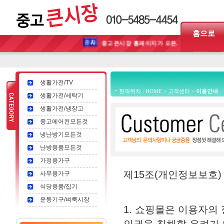
홈으로
중고큰시장 홈페이지가 오픈...
생활가전/TV
현재위치 : HOME > 고객센터 >
이용안내
생활가전/세탁기
생활가전/냉장고
중고에어컨모든것
냉난방기모든것
난방용품모든것
가정용가구
제15조(개인정보보호)
사무용가구
식당용품/집기
운동기구/벼룩시장
1. 쇼핑몰은 이용자의 